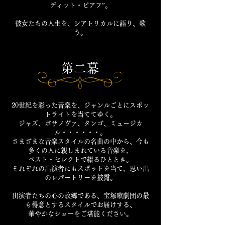
ディット・ピアフ”。
彼女たちの人生を、シアトリカルに語り、歌
う。
第二幕
20世紀を彩った音楽を、ジャンルごとにスポッ
トライトを当ててゆく。
ジャズ、ボサノヴァ、タンゴ、ミュージカ
ル・・・・・・。
さまざまな音楽スタイルの名曲の中から、今も
多くの人に親しまれている音楽を、
ベスト・セレクトで綴るひととき。
それぞれの出演者にもスポットを当て、思い出
のレパートリーを披露。
出演者たちの心の故郷である、宝塚歌劇団の最
も得意とするスタイルでお届けする、
華やかなショーをご堪能ください。