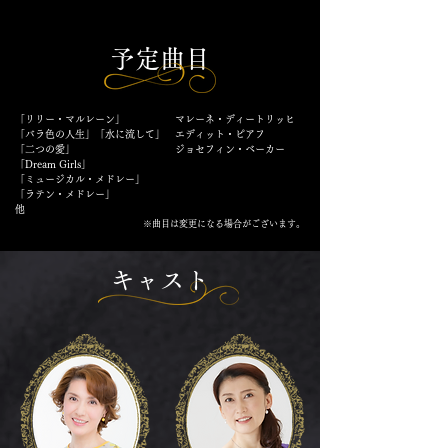
予定曲目
「リリー・マルレーン」 マレーネ・ディートリッヒ
「バラ色の人生」「水に流して」 エディット・ピアフ
「二つの愛」 ジョセフィン・ベーカー
「Dream Girls」
「ミュージカル・メドレー」
「ラテン・メドレー」
他
※曲目は変更になる場合がございます。
キャスト