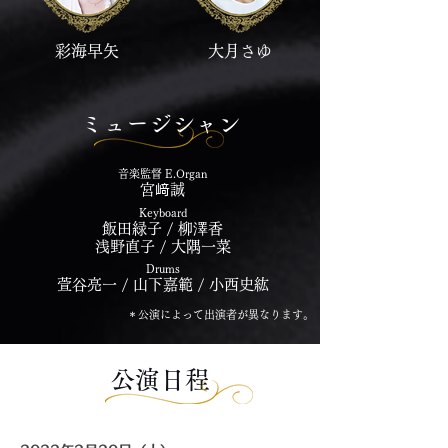
彩海早矢
大月さゆ
ミュージシャン
音楽監督 E.Organ
宮﨑誠
Keyboard
飯田緑子 / 柳澤香
浅野直子 / 大隅一菜
Drums
萱谷亮一 / 山下嘉範 / 小西史紘
＊公演によって出演者が異なります。
公演日程